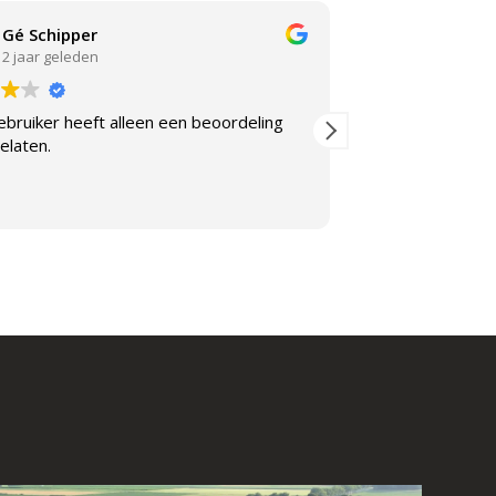
Gé Schipper
Arjan 
2 jaar geleden
3 jaar ge
bruiker heeft alleen een beoordeling
Deze gebruiker 
elaten.
achtergelaten.