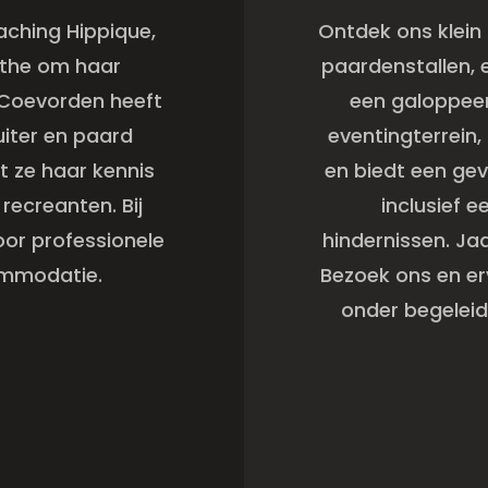
aching Hippique,
Ontdek ons klein 
nthe om haar
paardenstallen, e
Coevorden heeft
een galoppeer
uiter en paard
eventingterrein,
t ze haar kennis
en biedt een gev
recreanten. Bij
inclusief e
oor professionele
hindernissen. Ja
ommodatie.
Bezoek ons en er
onder begelei