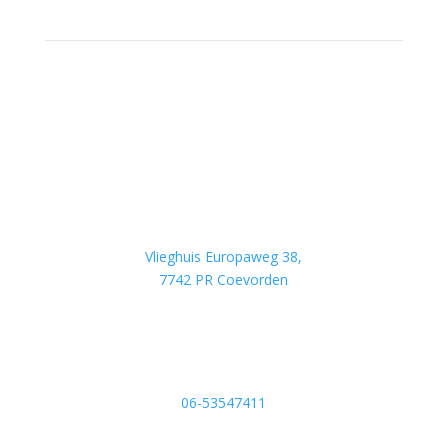
Adres
Vlieghuis Europaweg 38,
7742 PR Coevorden
KVK: 55938949
Bel ons
06-53547411